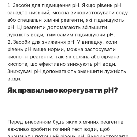
Засоби для підвищення pH: Якщо рівень pH
занадто низький, можна використовувати соду
або спеціальні хімічні реагенти, які підвищують
pH. Ці реагенти допомагають збільшити
лужність води, тим самим підвищуючи pH.
Засоби для зниження pH: У випадку, коли
рівень pH вище норми, можна застосувати
кислотні реагенти, такі як соляна або сірчана
кислота, що ефективно знижують pH води.
Знижувачі pH допомагають зменшити лужність
води.
Як правильно корегувати pH?
Перед внесенням будь-яких хімічних реагентів
важливо зробити точний тест води, щоб
визначити поточний рівень pH. Використовуйте