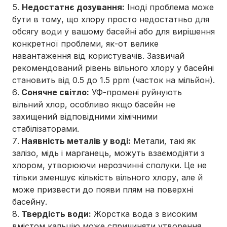
Недостатнє дозування:
Іноді проблема може
бути в тому, що хлору просто недостатньо для
обсягу води у вашому басейні або для вирішення
конкретної проблеми, як-от велике
навантаження від користувачів. Зазвичай
рекомендований рівень вільного хлору у басейні
становить від 0.5 до 1.5 ppm (часток на мільйон).
Сонячне світло:
УФ-промені руйнують
вільний хлор, особливо якщо басейн не
захищений відповідними хімічними
стабілізаторами.
Наявність металів у воді:
Метали, такі як
залізо, мідь і марганець, можуть взаємодіяти з
хлором, утворюючи нерозчинні сполуки. Це не
тільки зменшує кількість вільного хлору, але й
може призвести до появи плям на поверхні
басейну.
Твердість води:
Жорстка вода з високим
вмістом кальцію може спричиняти утворення