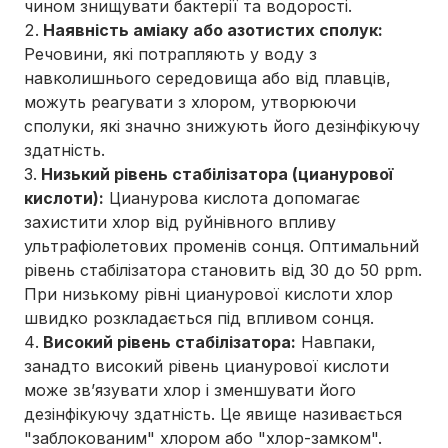
чином знищувати бактерії та водорості.
Наявність аміаку або азотистих сполук:
Речовини, які потрапляють у воду з
навколишнього середовища або від плавців,
можуть реагувати з хлором, утворюючи
сполуки, які значно знижують його дезінфікуючу
здатність.
Низький рівень стабілізатора (цианурової
кислоти):
Цианурова кислота допомагає
захистити хлор від руйнівного впливу
ультрафіолетових променів сонця. Оптимальний
рівень стабілізатора становить від 30 до 50 ppm.
При низькому рівні цианурової кислоти хлор
швидко розкладається під впливом сонця.
Високий рівень стабілізатора:
Навпаки,
занадто високий рівень цианурової кислоти
може зв’язувати хлор і зменшувати його
дезінфікуючу здатність. Це явище називається
"заблокованим" хлором або "хлор-замком".