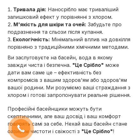
Тривала дія:
Наносрібло має триваліший
залишковий ефект у порівнянні з хлором.
М'якість для шкіри та очей:
Забудьте про
подразнення та сльози після купання.
Екологічність:
Мінімальний вплив на довкілля
порівняно з традиційними хімічними методами.
Ви заслуговуєте на басейн, вода в якому
завжди чиста і безпечна.
"Це Срібло"
може
дати вам саме це – ефективність без
компромісів з вашим здоров'ям або здоров'ям
вашої родини. Ми розуміємо ваші страждання з
хлором і готові запропонувати реальне рішення.
Професійні басейнщики можуть бути
скептичними, але ваш досвід і ваш комфорт
говорять самі за себе. Нехай ваш басейн стане
оазисом чистоти і свіжості з
"Це Срібло"
!